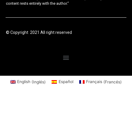
content rests entirely with the author.”
© Copyright 2021 All right reserved
English
(
Inglés
)
Español
Français
(
Francés
)