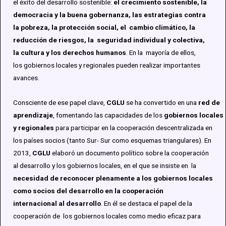
el
éxito
del
desarrollo
sostenible
:
el
crecimiento
sostenible
, la
democracia
y la
buena
gobernanza
, las
estrategias
contra
la
pobreza
, la
protección
social, el
cambio
climático
, la
reducción
de
riesgos
, la s
eguridad
individual
y
colectiva
,
la
cultura
y los derechos
humanos
. En la
mayoría
de
ellos
,
los
gobiernos
locales y
regionales
pueden
realizar
importantes
avances.
Consciente de
ese
papel
clave,
CGLU
se ha
convertido
en
una
red
de
aprendizaje
,
fomentando
las
capacidades
de los
gobiernos
locales
y
regionales
para
participar
en la
cooperación
descentralizada
en
los
países
socios
(tanto Sur- Sur
como
esquemas
triangulares
). En
2013,
CGLU
elaboró
un
documento
político
sobre la
cooperación
al
desarrollo
y los
gobiernos
locales, en el que
se insiste
en la
necesidad
de
reconocer
plenamente
a los
gobiernos
locales
como
socios
del
desarrollo
en la
cooperación
internacional
al
desarrollo
. En
él
se
destaca
el
papel
de la
cooperación
de los
gobiernos
locales
como
medio
eficaz
para