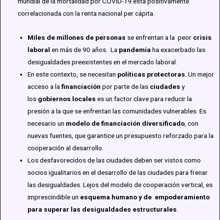
mundial de la mortalidad por COVID-19 está positivamente
correlacionada con la renta nacional per cápita.
Miles de millones de personas
se enfrentan a la peor
crisis
laboral
en más de 90 años. La
pandemia
ha exacerbado las
desigualdades preexistentes en el mercado laboral.
En este contexto, se necesitan
políticas protectoras
. Un mejor
acceso a la
financiación
por parte de las
ciudades
y
los
gobiernos locales
es un factor clave para reducir la
presión a la que se enfrentan las comunidades vulnerables. Es
necesario un
modelo de financiación diversificado
, con
nuevas fuentes, que garantice un presupuesto reforzado para la
cooperación al desarrollo.
Los desfavorecidos de las ciudades deben ser vistos como
socios igualitarios en el desarrollo de las ciudades para frenar
las desigualdades. Lejos del modelo de cooperación vertical, es
imprescindible un
esquema humano y de empoderamiento
para superar las desigualdades estructurales
.